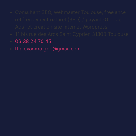
Création site internet pour auto
entrepreneur
Consultant SEO, Webmaster Toulouse, freelance
référencement naturel (SEO) / payant (Google
En savoir plus
Ads) et création site internet Wordpress
11 bis rue des Arcs Saint Cyprien 31300 Toulouse
06 38 24 70 45
alexandra.gbrl@gmail.com